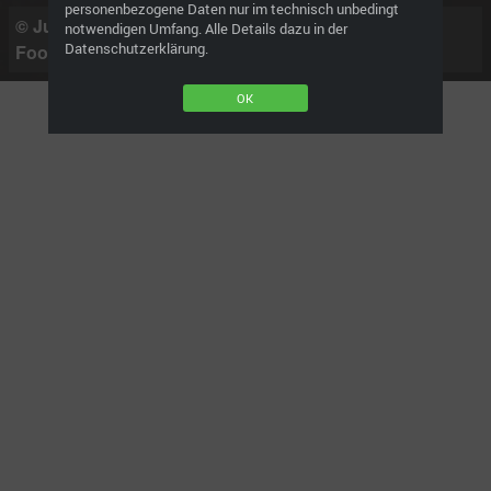
personenbezogene Daten nur im technisch unbedingt
© Jule Sagnak | SommerAkademie 2018 |
notwendigen Umfang. Alle Details dazu in der
Datenschutzerklärung.
Foodfotografie Workshop
OK