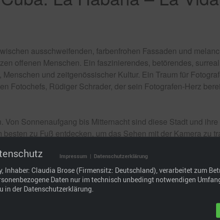
zwischen ausschweifenden, farbenfrohen Fassaden und melanc
rzen offenen Menschen. Ein faszinierendes, betörendes, surrea
Menschen und zeitgenössischer Kultur. Ein Traum für Fotografe
en Fotochefs, Rüdiger Schrader, der sein Fotografen-Herz berei
n. Von Sonnenaufgang bis Mitternacht sind diese Stadt und ihr
am besten zu Fuß entdecken, um das Sehen mit der Kamera zu trai
s ich auf diesem Planeten je gesehen und erlebt habe, ein Jur
tenschutz
Impressum
|
Datenschutzerklärung
 Inhaber: Claudia Brose (Firmensitz: Deutschland), verarbeitet zum Betr
rsonenbezogene Daten nur im technisch unbedingt notwendigen Umfang
u in der Datenschutzerklärung.
 Vorgehen und aufmerksame Beobachtung eine assoziative Fotogr
den vielen, täglichen Situationen eingefangen werden können. 
usstsein für unser Umfeld bildet die Grundlage für den kreativ