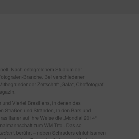
ionell. Nach erfolgreichem Studium der
 Fotografen-Branche. Bei verschiedenen
Mitbegründer der Zeitschrift „Gala“, Cheffotograf
agazin.
und Viertel Brasiliens, in denen das
f den Straßen und Stränden, in den Bars und
rasilianer auf ihre Weise die „Mondial 2014“
onalmannschaft zum WM-Titel. Das so
urden“
, berührt – neben Schraders einfühlsamen