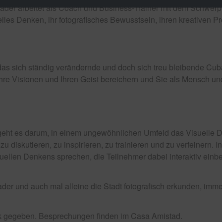
ader arbeitet als Coach und Business-Trainer mit dem Schwerp
lles Denken, ihr fotografisches Bewusstsein, ihren kreativen Pr
das sich ständig verändernde und doch sich treu bleibende Cuba
re Visionen und Ihren Geist bereichern und Sie als Mensch und
geht es darum, in einem ungewöhnlichen Umfeld das Visuelle De
u diskutieren, zu inspirieren, zu trainieren und zu verfeinern
ellen Denkens sprechen, die Teilnehmer dabei interaktiv ein
r und auch mal alleine die Stadt fotografisch erkunden, imme
k gegeben. Besprechungen finden im Casa Amistad.