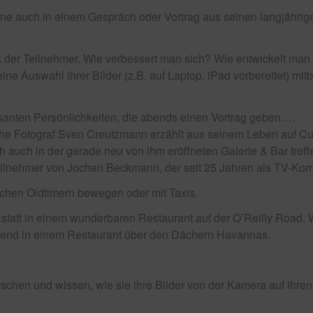
gerne auch in einem Gespräch oder Vortrag aus seinen langjähr
k der Teilnehmer. Wie verbessert man sich? Wie entwickelt man
 eine Auswahl ihrer Bilder (z.B. auf Laptop, iPad vorbereitet) m
ssanten Persönlichkeiten, die abends einen Vortrag geben….
e Fotograf Sven Creutzmann erzählt aus seinem Leben auf Cuba
 auch in der gerade neu von ihm eröffneten Galerie & Bar treff
ilnehmer von Jochen Beckmann, der seit 25 Jahren als TV-Korr
chen Oldtimern bewegen oder mit Taxis.
att in einem wunderbaren Restaurant auf der O’Reilly Road. 
 Abend in einem Restaurant über den Dächern Havannas.
chen und wissen, wie sie ihre Bilder von der Kamera auf ihren