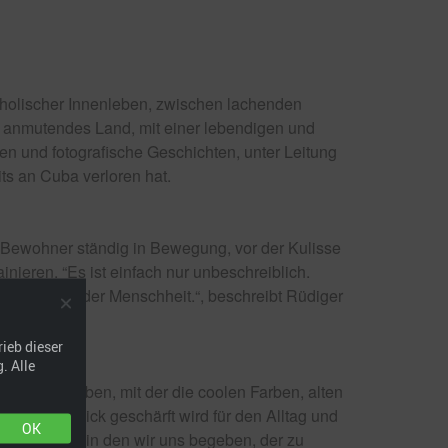
holischer Innenleben, zwischen lachenden
l anmutendes Land, mit einer lebendigen und
n und fotografische Geschichten, unter Leitung
ts an Cuba verloren hat.
e Bewohner ständig in Bewegung, vor der Kulisse
nieren. “Es ist einfach nur unbeschreiblich.
assic-Park der Menschheit.“, beschreibt Rüdiger
ieb dieser
. Alle
afie erlauben, mit der die coolen Farben, alten
Und der Blick geschärft wird für den Alltag und
OK
en Prozess, in den wir uns begeben, der zu