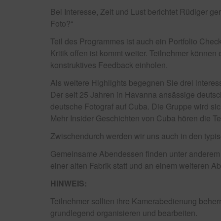
Bei Interesse, Zeit und Lust berichtet Rüdiger 
Foto?“
Teil des Programmes ist auch ein Portfolio Chec
Kritik offen ist kommt weiter. Teilnehmer können
konstruktives Feedback einholen.
Als weitere Highlights begegnen Sie drei intere
Der seit 25 Jahren in Havanna ansässige deutsch
deutsche Fotograf auf Cuba. Die Gruppe wird sich
Mehr Insider Geschichten von Cuba hören die Te
Zwischendurch werden wir uns auch in den typis
Gemeinsame Abendessen finden unter anderem st
einer alten Fabrik statt und an einem weiteren
HINWEIS:
Teilnehmer sollten ihre Kamerabedienung beherrs
grundlegend organisieren und bearbeiten.