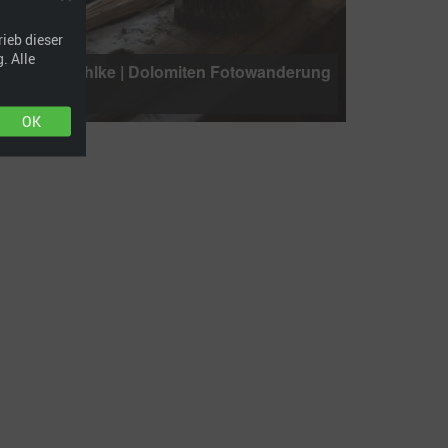
ieb dieser
. Alle
© Klaus Zühlke | Dolomiten Fotowanderung
2019
OK