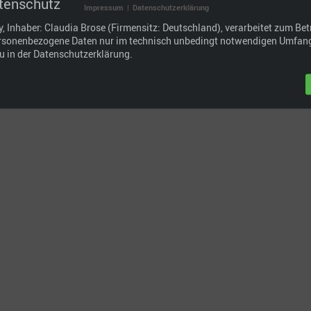
tenschutz
Impressum
|
Datenschutzerklärung
 Inhaber: Claudia Brose (Firmensitz: Deutschland), verarbeitet zum Betr
rsonenbezogene Daten nur im technisch unbedingt notwendigen Umfang
© Ingo Wächter | Dolomiten Fotowanderung
u in der Datenschutzerklärung.
2019