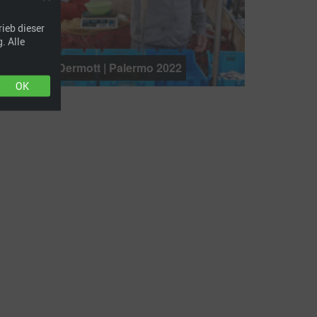
ieb dieser
. Alle
© John McDermott | Palermo 2022
OK