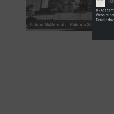
Da
IF/Academy,
Website pe
Details daz
© John McDermott – Palermo 2022