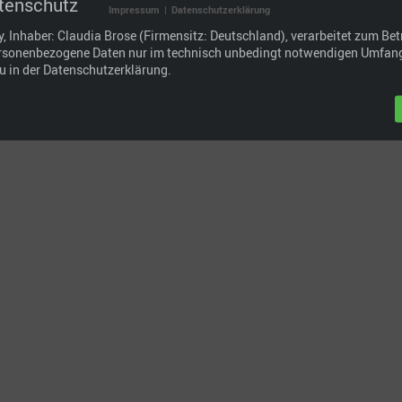
tenschutz
Impressum
|
Datenschutzerklärung
 Inhaber: Claudia Brose (Firmensitz: Deutschland), verarbeitet zum Betr
rsonenbezogene Daten nur im technisch unbedingt notwendigen Umfang
u in der Datenschutzerklärung.
© John McDermott | Palermo 2022