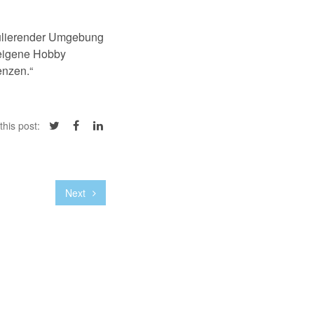
mulierender Umgebung
 eigene Hobby
enzen.“
this post:
Next