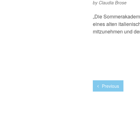
by
Claudia Brose
„Die Sommerakademie
eines alten italieni
mitzunehmen und den 
Previous