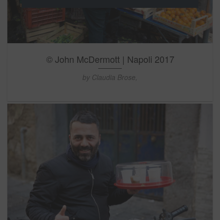
© John McDermott | Napoli 2017
by Claudia Brose,