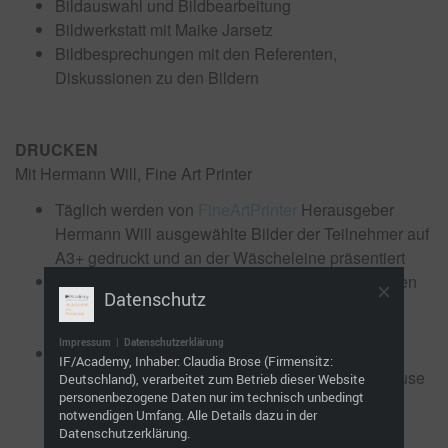
Bildauswahl und Bildbearbeitung
Bildwerkstatt mit Maike Jarsetz
Bildbesprechungen mit den Referenten,
Diskussionen zu den Bildern
DRUCKEN
Mit Hermann Will, Fine Art Printer
Täglich werden von
FineArtPrinter
Herausgeber
Hermann Will ausgewählte Bilder der Teilnehmer auf
A3+ gedruckt und an der Wäscheleine präsentiert
Teilnehmer sehen die Ergebnisse aus den anderen
Datenschutz
Workshops, können diskutieren und üben sich in
Bildbeurteilung.
Impressum
|
Datenschutzerklärung
Am Ende der SommerAkademie kann jeder
IF/Academy, Inhaber: Claudia Brose (Firmensitz:
Teilnehmer seine gedruckten Werke mit nach Hause
Deutschland), verarbeitet zum Betrieb dieser Website
personenbezogene Daten nur im technisch unbedingt
nehmen
notwendigen Umfang. Alle Details dazu in der
Datenschutzerklärung.