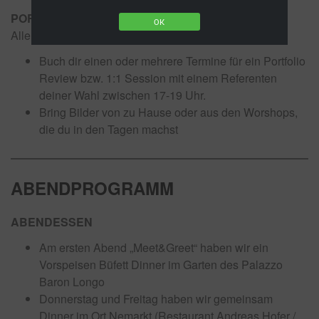
PORTFOLIO REVIEW | 1:1 Sessions mit Referenten
OK
Alle Referenten
Buch dir einen oder mehrere Termine für ein Portfolio
Review bzw. 1:1 Session mit einem Referenten
deiner Wahl zwischen 17-19 Uhr.
Bring Bilder von zu Hause oder aus den Worshops,
die du in den Tagen machst
ABENDPROGRAMM
ABENDESSEN
Am ersten Abend „Meet&Greet“ haben wir ein
Vorspeisen Büfett Dinner im Garten des Palazzo
Baron Longo
Donnerstag und Freitag haben wir gemeinsam
Dinner im Ort Nemarkt (Restaurant Andreas Hofer /